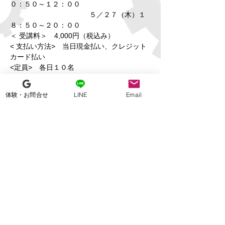
０：５０～１２：００
　　　　　　　　　　　 ５／２７（木）１
８：５０～２０：００
＜ 受講料＞　4,000円（税込み）
< 支払い方法>　当日現金払い、クレジット
カード払い
<定員>　各日１０名
※ご来校の際は検温・手の消毒・マスク着用
のご協力をお願いいたします。
体験・お問合せ
LINE
Email
チケット
販売終了
チケットの種類
未来コース 袖ヶ浦校５月２７
日(木)18:50～20:00
価格