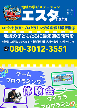
ME
NU