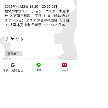
2025年4月23日 19:30 – 20:30 JST
地域の学びステーション エスタ 木更津
校, 木更津市祇園 １丁目-１-６−地域の学び
ステーション エスタ 木更津祇園校, １丁目-
１ 祇園 木更津市 千葉県 292-0052 日本
チケット
販売終了
チケットの種類
【エスタ木更津校】プログラミ
体験・お問合せ
LINE
Email
ングコース体験会
詳細を見る
価格
￥0