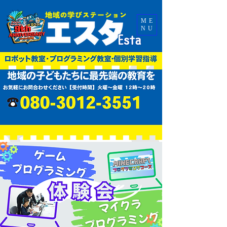
ME
NU