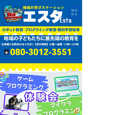
ME
NU