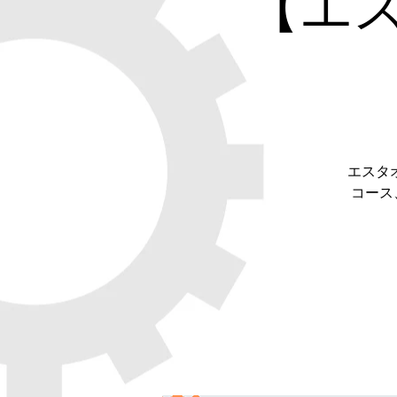
【エ
エスタ
コース