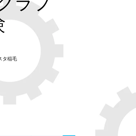
クラプ
験
スタ稲毛