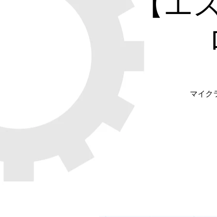
【エ
マイク