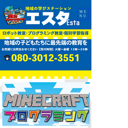
ME
NU