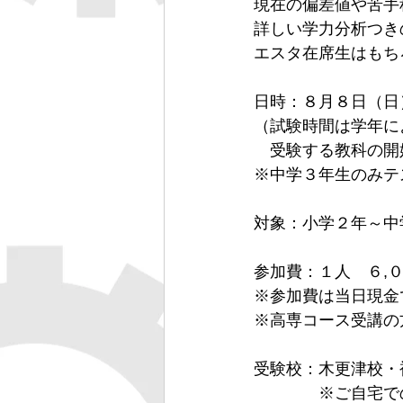
現在の偏差値や苦手
詳しい学力分析つき
エスタ在席生はもち
日時：８月８日（日
（試験時間は学年に
　受験する教科の開
※中学３年生のみテ
対象：小学２年～中
参加費：１人　６,
※参加費は当日現金
※高専コース受講の
受験校：木更津校・
　　　　※ご自宅で