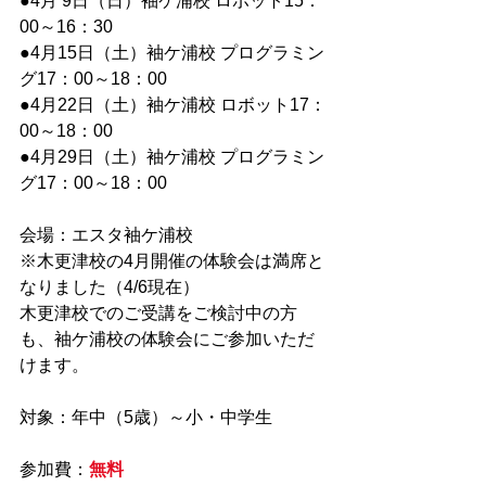
●4月 9日（日）袖ケ浦校 ロボット15：
00～16：30 
●4月15日（土）袖ケ浦校 プログラミン
グ17：00～18：00
●4月22日（土）袖ケ浦校 ロボット17：
00～18：00
●4月29日（土）袖ケ浦校 プログラミン
グ17：00～18：00
会場：エスタ袖ケ浦校
※木更津校の4月開催の体験会は満席と
なりました（4/6現在）
木更津校でのご受講をご検討中の方
も、袖ケ浦校の体験会にご参加いただ
けます。
対象：年中（5歳）～小・中学生
参加費：
無料